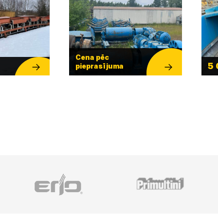
Cena pēc
5
pieprasījuma