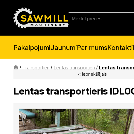
Pakalpojumi
Jaunumi
Par mums
Kontakti
/
Transportieri
/
Lentas transportieri
/
Lentas transp
< Iepriekšējais
Lentas transportieris IDL