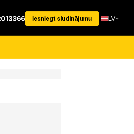
2013366
LV
Iesniegt sludinājumu