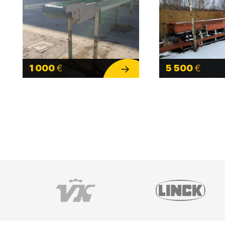
1 000
€
5 500
€