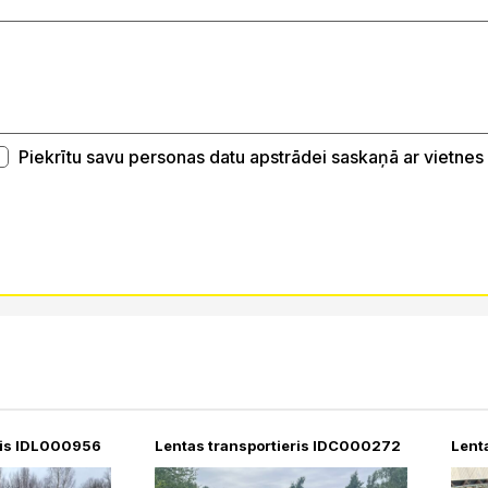
Piekrītu savu personas datu apstrādei saskaņā ar vietnes
ris IDL000956
Lentas transportieris IDC000272
Lent