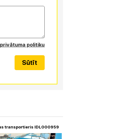
privātuma politiku
Sūtīt
as transportieris IDL000959