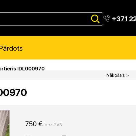
+371 2
Pārdots
ortieris IDL000970
Nākošais >
000970
750
€
bez PVN