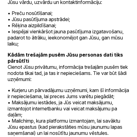
Jūsu vārdu, uzvārdu un kontaktinformāciju:
• Preču nosūtīšanai;
• Jūsu pasūtījuma apstrādei;
• Rēķina aizpildīšanai;
• Iespējai vienkāršot jauna pasūtījuma izgatavošanu,
padarot to ātrāku, ieekonomējot gan Jūsu, gan mūsu
laiku;
Kādām trešajām pusēm Jūsu personas dati tiks
pārsūtīti
Cienot Jūsu privātumu, informācija trešajām pusēm tiek
nodota tikai tad, ja tas ir nepieciešams. Tie var būt šādi
uzņēmumi:
• Kurjeru un pārvadājumu uzņēmumi, kam šī informācija
ir nepieciešama, lai preces Jums varētu piegādāt;
• Maksājumu iestādes, ja Jūs veicat maksājumu,
izmantojot internetbanku vai veicat maksājumu pa
daļām;
• Mailchimp, kura platformu izmantojam, lai savāktu
Jūsu epastus (kad pierakstāties mūsu jaunumu lapas
saņemšanai) un lai nosūtītu jaunumu vēstules.