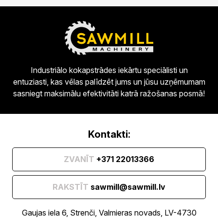
Industriālo kokapstrādes iekārtu speciālisti un
entuziasti, kas vēlas palīdzēt jums un jūsu uzņēmumam
sasniegt maksimālu efektivitāti katrā ražošanas posmā!
Kontakti:
ZVANĪT
+371 22013366
RAKSTĪT
sawmill@sawmill.lv
Gaujas iela 6, Strenči, Valmieras novads, LV-4730