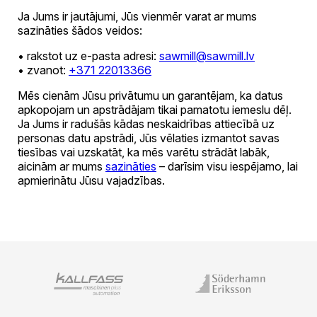
Ja Jums ir jautājumi, Jūs vienmēr varat ar mums
sazināties šādos veidos:
• rakstot uz e-pasta adresi:
sawmill@sawmill.lv
• zvanot:
+371 22013366
Mēs cienām Jūsu privātumu un garantējam, ka datus
apkopojam un apstrādājam tikai pamatotu iemeslu dēļ.
Ja Jums ir radušās kādas neskaidrības attiecībā uz
personas datu apstrādi, Jūs vēlaties izmantot savas
tiesības vai uzskatāt, ka mēs varētu strādāt labāk,
aicinām ar mums
sazināties
– darīsim visu iespējamo, lai
apmierinātu Jūsu vajadzības.