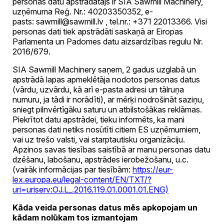
personas datu apstrādātājs ir SIA Sawmill Machinery,
uzņēmuma Reģ. Nr.: 40203350352, e-
pasts:
sawmill@sawmill.lv
, tel.nr.: +371 22013366. Visi
personas dati tiek apstrādāti saskaņā ar Eiropas
Parlamenta un Padomes datu aizsardzības regulu Nr.
2016/679.
SIA Sawmill Machinery saņem, 2 gadus uzglabā un
apstrādā lapas apmeklētāja nodotos personas datus
(vārdu, uzvārdu, kā arī e-pasta adresi un tālruņa
numuru, ja tādi ir norādīti), ar mērķi nodrošināt saziņu,
sniegt pilnvērtīgāku saturu un atbilstošākas reklāmas.
Piekrītot datu apstrādei, tieku informēts, ka mani
personas dati netiks nosūtīti citiem ES uzņēmumiem,
vai uz trešo valsti, vai starptautisku organizāciju.
Apzinos savas tiesības saistībā ar manu personas datu
dzēšanu, labošanu, apstrādes ierobežošanu, u.c.
(vairāk informācijas par tiesībām:
https://eur-
lex.europa.eu/legal-content/EN/TXT/?
uri=uriserv:OJ.L_.2016.119.01.0001.01.ENG)
Kāda veida personas datus mēs apkopojam un
kādam nolūkam tos izmantojam