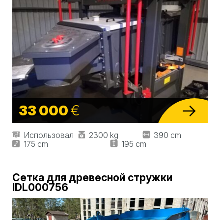
33 000
€
Использовал
2300 kg
390 cm
175 cm
195 cm
Сетка для древесной стружки
IDL000756