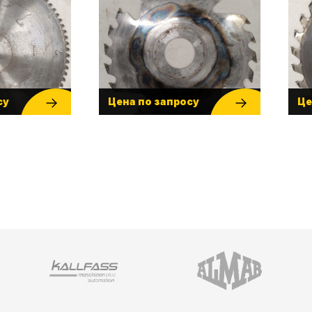
су
Цена по запросу
Це