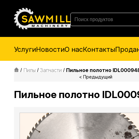
Услуги
Новости
О нас
Контакты
Прода
/
Пилы
/
Запчасти
/
Пильное полотно IDL00094
< Предыдущий
Пильное полотно IDL000