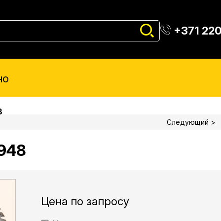
+371 22
но
8
Следующий >
948
Цена по запросу