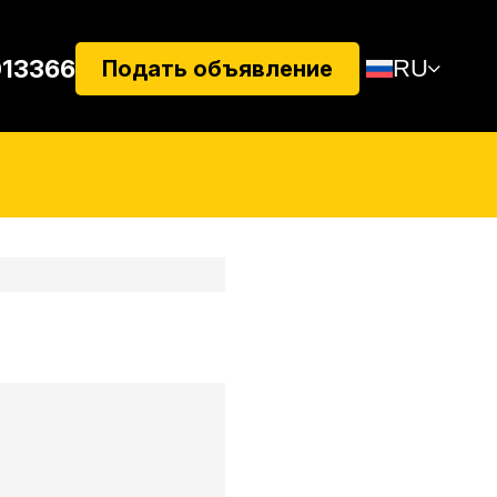
013366
RU
Подать объявление