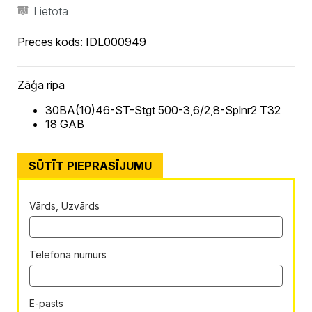
Lietota
Preces kods:
IDL000949
Zāģa ripa
30BA(10)46-ST-Stgt 500-3,6/2,8-Splnr2 T32
18 GAB
SŪTĪT PIEPRASĪJUMU
Vārds, Uzvārds
Telefona numurs
E-pasts