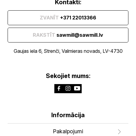
Kontakti:
ZVANĪT
+371 22013366
RAKSTĪT
sawmill@sawmill.lv
Gaujas iela 6, Strenči, Valmieras novads, LV-4730
Sekojiet mums:
Informācija
Pakalpojumi