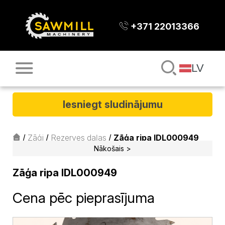
+371 22013366
LV
Iesniegt sludinājumu
/
Zāģi
/
Rezerves daļas
/
Zāģa ripa IDL000949
Nākošais >
Zāģa ripa IDL000949
Cena pēc pieprasījuma