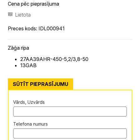
Cena pēc pieprasījuma
Lietota
Preces kods:
IDL000941
Zāģa ripa
27AA39AHR-450-5,2/3,8-50
13GAB
SŪTĪT PIEPRASĪJUMU
Vārds, Uzvārds
Telefona numurs