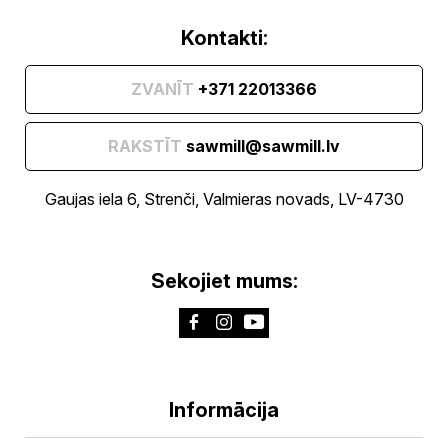
Kontakti:
ZVANĪT
+371 22013366
RAKSTĪT
sawmill@sawmill.lv
Gaujas iela 6, Strenči, Valmieras novads, LV-4730
Sekojiet mums:
Informācija