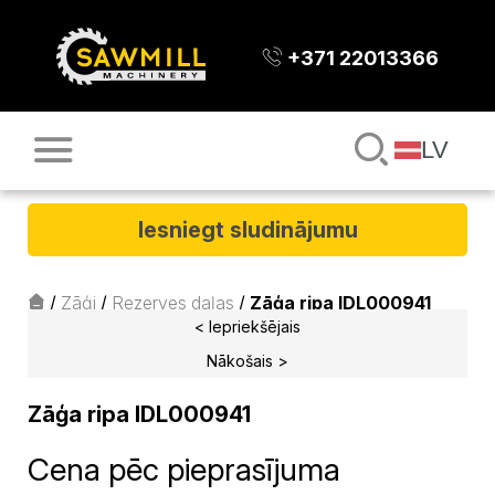
+371 22013366
LV
Iesniegt sludinājumu
/
Zāģi
/
Rezerves daļas
/
Zāģa ripa IDL000941
< Iepriekšējais
Nākošais >
Zāģa ripa IDL000941
Cena pēc pieprasījuma