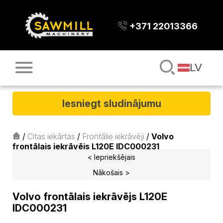
+371 22013366
LV
Iesniegt sludinājumu
/
Citas iekārtas
/
Frontālie iekrāvēji
/
Volvo
frontālais iekrāvējs L120E IDC000231
< Iepriekšējais
Nākošais >
Volvo frontālais iekrāvējs L120E
IDC000231