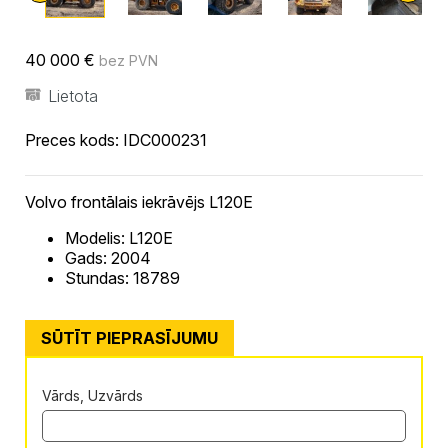
40 000
€
bez PVN
Lietota
Preces kods:
IDC000231
Volvo frontālais iekrāvējs L120E
Modelis: L120E
Gads: 2004
Stundas: 18789
SŪTĪT PIEPRASĪJUMU
Vārds, Uzvārds