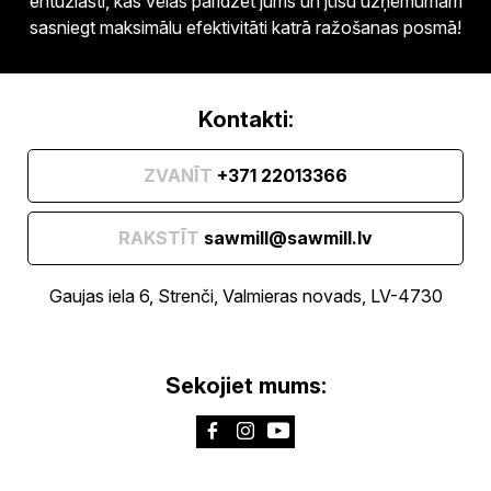
entuziasti, kas vēlas palīdzēt jums un jūsu uzņēmumam
sasniegt maksimālu efektivitāti katrā ražošanas posmā!
Kontakti:
ZVANĪT
+371 22013366
RAKSTĪT
sawmill@sawmill.lv
Gaujas iela 6, Strenči, Valmieras novads, LV-4730
Sekojiet mums: