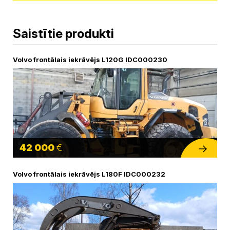
Saistītie produkti
Volvo frontālais iekrāvējs L120G IDC000230
42 000
€
Volvo frontālais iekrāvējs L180F IDC000232