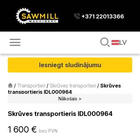
+371 22013366
LV
Iesniegt sludinājumu
/
Transportieri
/
Skrūves transportieri
/
Skrūves
transportieris IDL000964
Nākošais >
Skrūves transportieris IDL000964
1 600
€
bez PVN