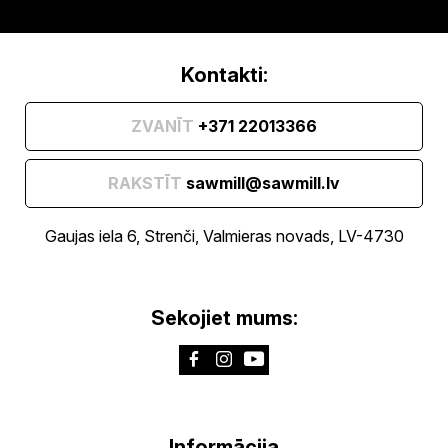
Kontakti:
ZVANĪT
+371 22013366
RAKSTĪT
sawmill@sawmill.lv
Gaujas iela 6, Strenči, Valmieras novads, LV-4730
Sekojiet mums:
Informācija