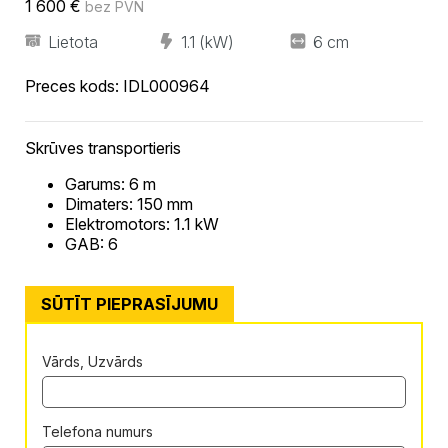
1 600
€
bez PVN
Lietota
1.1 (kW)
6 cm
Preces kods:
IDL000964
Skrūves transportieris
Garums: 6 m
Dimaters: 150 mm
Elektromotors: 1.1 kW
GAB: 6
SŪTĪT PIEPRASĪJUMU
Vārds, Uzvārds
Telefona numurs