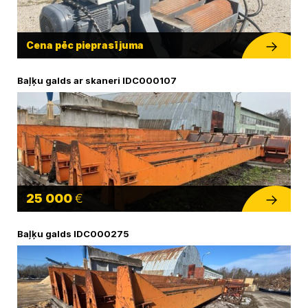
Cena pēc pieprasījuma
Baļķu galds ar skaneri IDC000107
25 000
€
Baļķu galds IDC000275