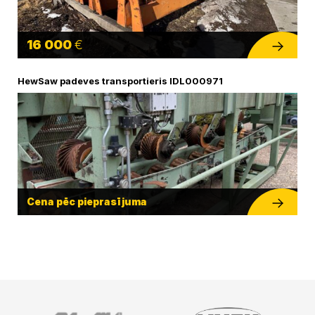
16 000
€
HewSaw padeves transportieris IDL000971
Cena pēc pieprasījuma