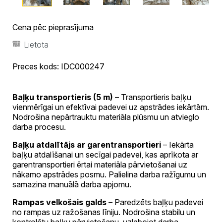
Cena pēc pieprasījuma
Lietota
Preces kods:
IDC000247
Baļķu transportieris (5 m)
– Transportieris baļķu
vienmērīgai un efektīvai padevei uz apstrādes iekārtām.
Nodrošina nepārtrauktu materiāla plūsmu un atvieglo
darba procesu.
Baļķu atdalītājs ar garentransportieri
– Iekārta
baļķu atdalīšanai un secīgai padevei, kas aprīkota ar
garentransportieri ērtai materiāla pārvietošanai uz
nākamo apstrādes posmu. Palielina darba ražīgumu un
samazina manuālā darba apjomu.
Rampas velkošais galds
– Paredzēts baļķu padevei
no rampas uz ražošanas līniju. Nodrošina stabilu un
kontrolētu baļķu pārvietošanu, uzlabojot darba