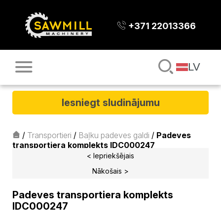
+371 22013366
LV
Iesniegt sludinājumu
/
Transportieri
/
Baļku padeves galdi
/
Padeves
transportiera komplekts IDC000247
< Iepriekšējais
Nākošais >
Padeves transportiera komplekts
IDC000247