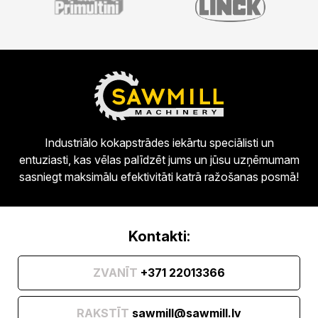
Industriālo kokapstrādes iekārtu speciālisti un
entuziasti, kas vēlas palīdzēt jums un jūsu uzņēmumam
sasniegt maksimālu efektivitāti katrā ražošanas posmā!
Kontakti:
ZVANĪT
+371 22013366
RAKSTĪT
sawmill@sawmill.lv