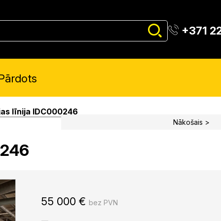
+371 2
Pārdots
jas līnija IDC000246
Nākošais >
0246
55 000
€
bez PVN