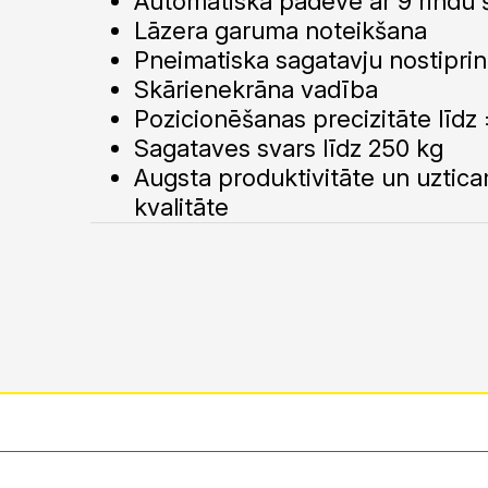
Automātiska padeve ar 9 rindu š
Lāzera garuma noteikšana
Pneimatiska sagatavju nostipri
Skārienekrāna vadība
Pozicionēšanas precizitāte līd
Sagataves svars līdz 250 kg
Augsta produktivitāte un uzti
kvalitāte