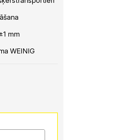
ķērstransportieri
nāšana
z ±1 mm
cama WEINIG