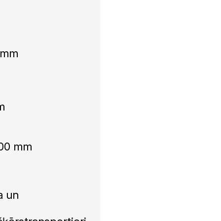
5 mm
W
m
800 mm
a un