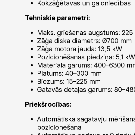
Kokzāģētavas un galdniecības
Tehniskie parametri:
Maks. griešanas augstums: 22
Zāģa diska diametrs: Ø700 mm
Zāģa motora jauda: 13,5 kW
Pozicionēšanas piedziņa: 5,1 k
Materiāla garums: 400–6300 m
Platums: 40–300 mm
Biezums: 15–225 mm
Gatavās detaļas garums: 80–4
Priekšrocības:
Automātiska sagatavju mērīšan
pozicionēšana