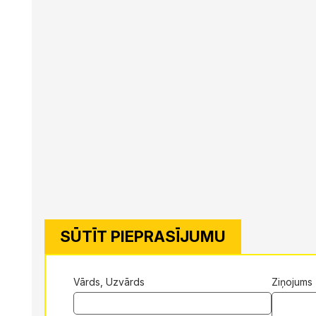
SŪTĪT PIEPRASĪJUMU
Vārds, Uzvārds
Ziņojums