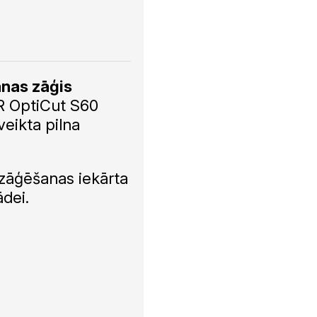
anas zāģis
 OptiCut S60
eikta pilna
 zāģēšanas iekārta
ādei.