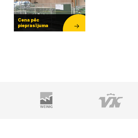
Cena pēc
pieprasījuma