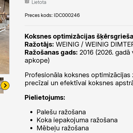
Lietota
Preces kods:
IDC000246
Koksnes optimizācijas šķērsgrieš
Ražotājs:
WEINIG / WEINIG DIMTER
Ražošanas gads:
2016 (2026. gadā v
apkope)
Profesionāla koksnes optimizācijas
precīzai un efektīvai koksnes apstr
Pielietojums:
Palešu ražošana
Koka iepakojuma ražošana
Mēbeļu ražošana