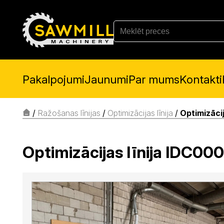
Pakalpojumi
Jaunumi
Par mums
Kontakti
/
Ražošanas līnijas
/
Optimizācijas līnija
/
Optimizāci
Optimizācijas līnija IDC00