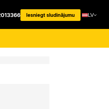
2013366
LV
Iesniegt sludinājumu