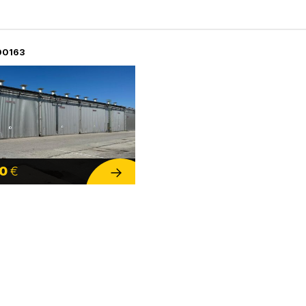
00163
00
€