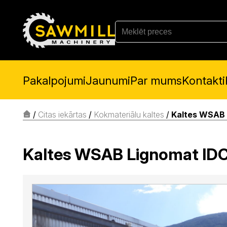
Pakalpojumi
Jaunumi
Par mums
Kontakti
/
Citas iekārtas
/
Kokmateriālu kaltes
/
Kaltes WSAB
Kaltes WSAB Lignomat I