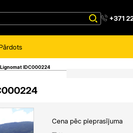
+371 2
Pārdots
 Lignomat IDC000224
DC000224
Cena pēc pieprasījuma