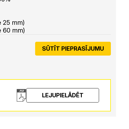
%
ie 25 mm)
ie 60 mm)
SŪTĪT PIEPRASĪJUMU
LEJUPIELĀDĒT