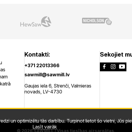
Kontakti:
Sekojiet m
u
+371 22013366
las
sawmill@sawmill.lv
umam
 katrā
Gaujas iela 6, Strenči, Valmieras
novads, LV-4730
dzi un optimizētu tās darbību. Turpinot lietot šo vietni, Jūs piek
Lasīt vairāk
© 2026 SAWMILL / Visas tiesības aizsargātas.