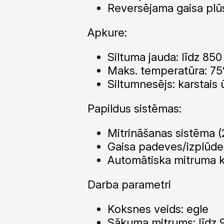
Reversējama gaisa pl
Apkure:
Siltuma jauda: līdz 85
Maks. temperatūra: 7
Siltumnesējs: karstais
Papildus sistēmas:
Mitrināšanas sistēma (
Gaisa padeves/izplūde
Automātiska mitruma k
Darba parametri
Koksnes veids: egle
Sākuma mitrums: līdz