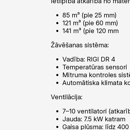
Ietilpība atkarībā no mate
85 m³ (pie 25 mm)
121 m³ (pie 60 mm)
141 m³ (pie 120 mm
Žāvēšanas sistēma:
Vadība: RIGI DR 4
Temperatūras sensori
Mitruma kontroles si
Automātiska klimata k
Ventilācija:
7–10 ventilatori (atkar
Jauda: 7.5 kW katram
Gaisa plūsma: līdz 40