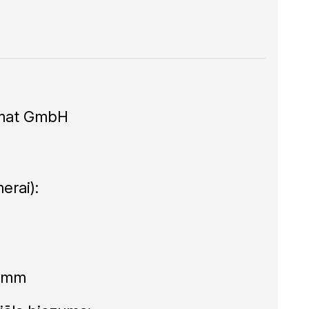
omat GmbH
erai):
0 mm