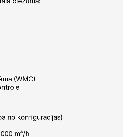
riāla biezuma:
stēma (WMC)
ontrole
ībā no konfigurācijas)
0 000 m³/h