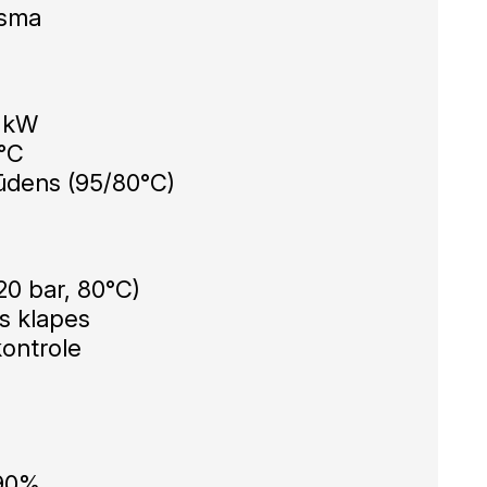
ūsma
0 kW
5°C
 ūdens (95/80°C)
20 bar, 80°C)
s klapes
ontrole
 90%