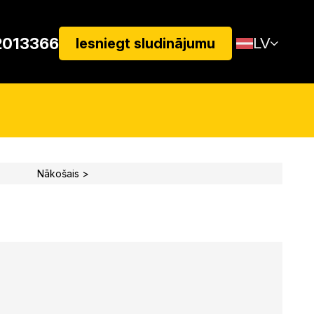
2013366
LV
Iesniegt sludinājumu
Nākošais >