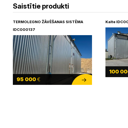
Saistītie produkti
TERMOLEGNO ŽĀVĒŠANAS SISTĒMA
Kalte IDC0
IDC000137
100 0
95 000
€