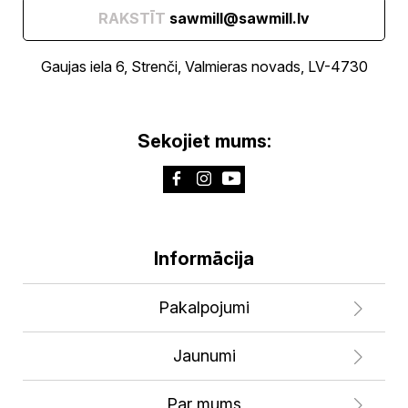
RAKSTĪT
sawmill@sawmill.lv
Gaujas iela 6, Strenči, Valmieras novads, LV-4730
Sekojiet mums:
Informācija
Pakalpojumi
Jaunumi
Par mums