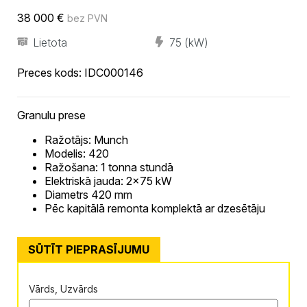
38 000
€
bez PVN
Lietota
75 (kW)
Preces kods:
IDC000146
Granulu prese
Ražotājs: Munch
Modelis: 420
Ražošana: 1 tonna stundā
Elektriskā jauda: 2×75 kW
Diametrs 420 mm
Pēc kapitālā remonta komplektā ar dzesētāju
SŪTĪT PIEPRASĪJUMU
Vārds, Uzvārds