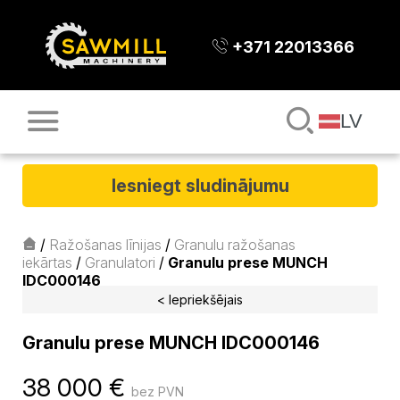
+371 22013366
LV
Iesniegt sludinājumu
/
Ražošanas līnijas
/
Granulu ražošanas
iekārtas
/
Granulatori
/
Granulu prese MUNCH
IDC000146
< Iepriekšējais
Granulu prese MUNCH IDC000146
38 000
€
bez PVN