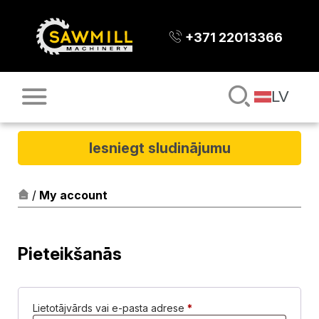
+371 22013366
LV
Iesniegt sludinājumu
/
My account
Pieteikšanās
Obligāts
Lietotājvārds vai e-pasta adrese
*