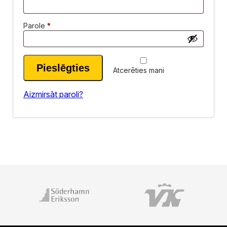
Obligāts
Parole
*
Alternative:
Pieslēgties
Atcerēties mani
Aizmirsāt paroli?