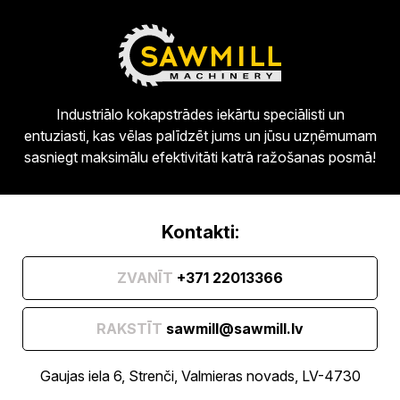
Industriālo kokapstrādes iekārtu speciālisti un
entuziasti, kas vēlas palīdzēt jums un jūsu uzņēmumam
sasniegt maksimālu efektivitāti katrā ražošanas posmā!
Kontakti:
ZVANĪT
+371 22013366
RAKSTĪT
sawmill@sawmill.lv
Gaujas iela 6, Strenči, Valmieras novads, LV-4730