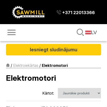
+371 22013366
LV
Iesniegt sludinājumu
/
Elektroiekārtas
/
Elektromotori
Elektromotori
Kārtot: