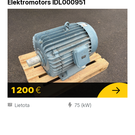
Elektromotors IDL000951
1 200
€
Lietota
75 (kW)