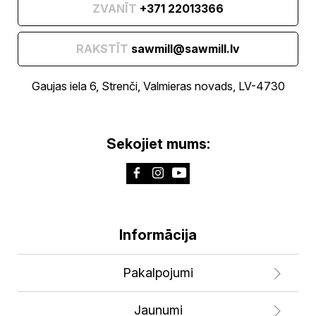
ZVANĪT
+371 22013366
RAKSTĪT
sawmill@sawmill.lv
Gaujas iela 6, Strenči, Valmieras novads, LV-4730
Sekojiet mums:
Informācija
Pakalpojumi
Jaunumi