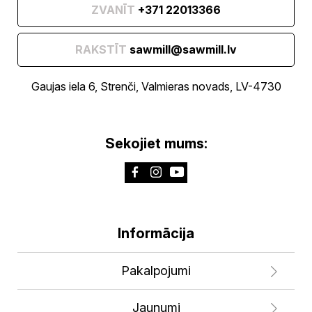
ZVANĪT
+371 22013366
RAKSTĪT
sawmill@sawmill.lv
Gaujas iela 6, Strenči, Valmieras novads, LV-4730
Sekojiet mums:
Informācija
Pakalpojumi
Jaunumi