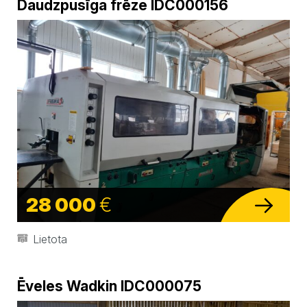
Daudzpusīga frēze IDC000156
28 000
€
Lietota
Ēveles Wadkin IDC000075