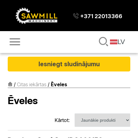
+371 22013366
LV
Iesniegt sludinājumu
/
Citas iekārtas
/
Ēveles
Ēveles
Kārtot: