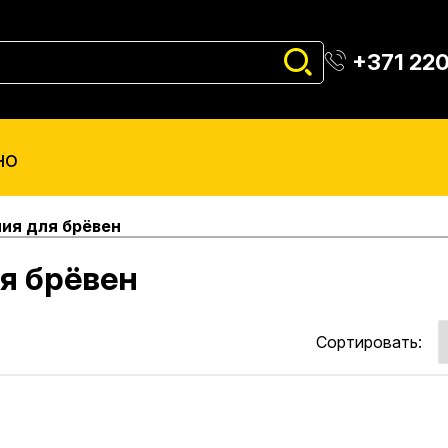
+371 22
но
ия для брёвен
я брёвен
Сортировать: