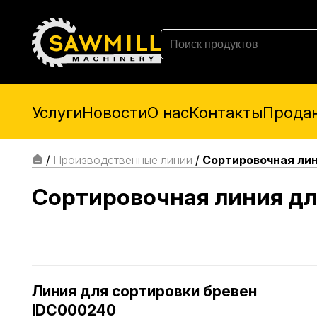
Услуги
Новости
О нас
Контакты
Прода
/
Производственные линии
/
Cортировочная лин
Cортировочная линия дл
Линия для сортировки бревен
IDC000240