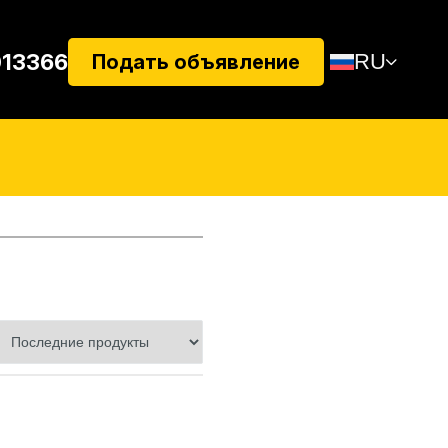
013366
RU
Подать объявление