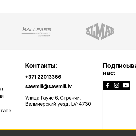
Контакты:
Подписыва
нас:
+371 22013366
sawmill@sawmill.lv
ят
ии
Улица Гауяс 6, Стренчи,
Валмиерский уезд, LV-4730
этапе