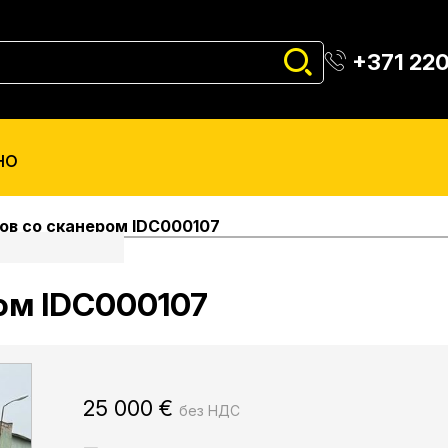
+371 22
но
ов со сканером IDC000107
ом IDC000107
25 000
€
без НДС