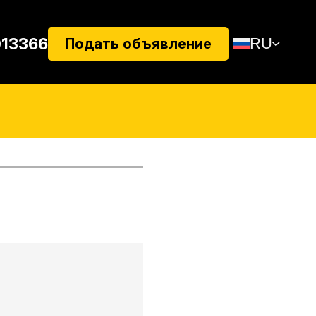
013366
RU
Подать объявление