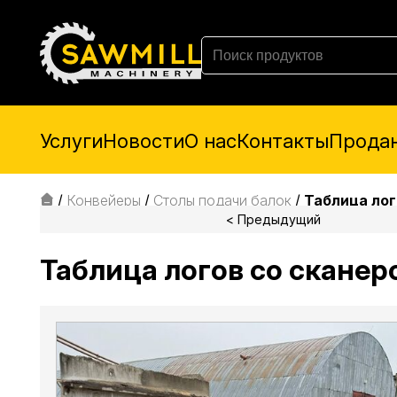
Услуги
Новости
О нас
Контакты
Прода
/
Конвейеры
/
Столы подачи балок
/
Таблица лог
< Предыдущий
Таблица логов со сканер