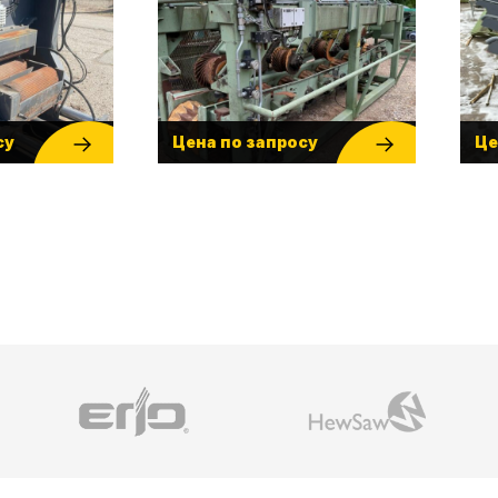
су
Цена по запросу
Це