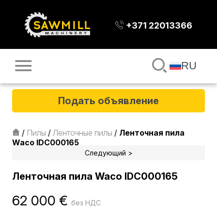
+371 22013366
RU
Подать объявление
/
Пилы
/
Ленточные пилы
/
Ленточная пила
Waco IDC000165
Следующий >
Ленточная пила Waco IDC000165
62 000
€
без НДС