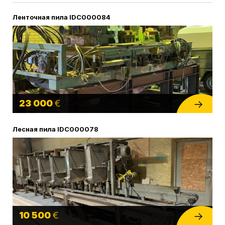
Ленточная пила IDC000084
23 000
€
Лесная пила IDC000078
10 500
€