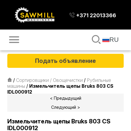
+371 22013366
RU
Подать объявление
/
Сортировщики / Овощечистки
/
Рубильные
машины
/
Измельчитель щепы Bruks 803 CS
IDL000912
< Предыдущий
Следующий >
Измельчитель щепы Bruks 803 CS
IDL000912