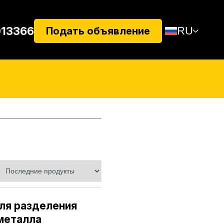
013366
RU
Подать объявление
ля разделения
металла