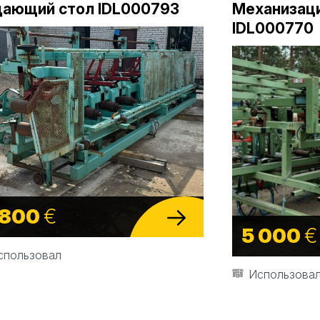
ающий стол IDL000793
Механизаци
IDL000770
 800
€
5 000
€
спользовал
Использова