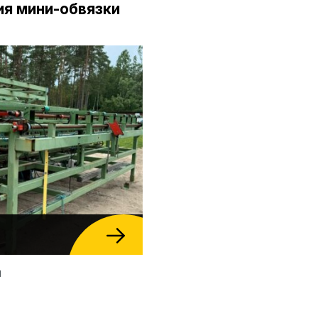
я мини-обвязки
л