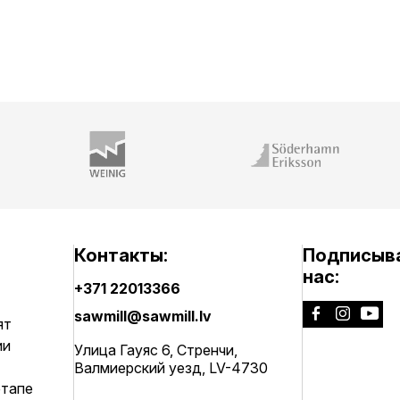
Контакты:
Подписыва
нас:
+371 22013366
sawmill@sawmill.lv
ят
ии
Улица Гауяс 6, Стренчи,
Валмиерский уезд, LV-4730
этапе