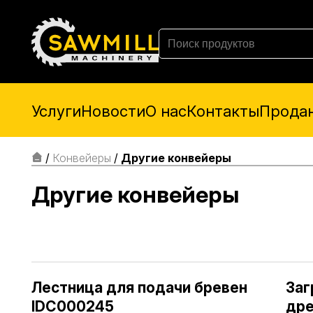
Услуги
Новости
О нас
Контакты
Прода
/
Конвейеры
/
Другие конвейеры
Другие конвейеры
Лестница для подачи бревен
Заг
IDC000245
дре