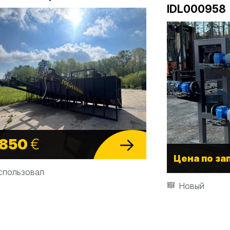
IDL000958
 850
€
Цена по за
спользовал
Новый