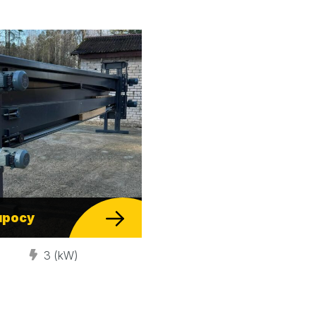
просу
3 (kW)