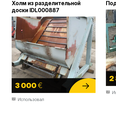
Холм из разделительной
Под
доски IDL000887
2
3 000
€
И
Использовал