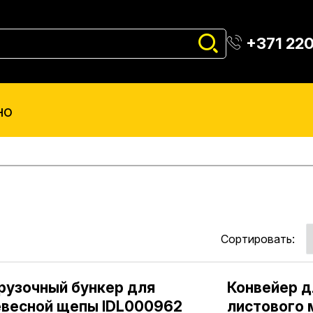
+371 22
но
Сортировать:
рузочный бункер для
Конвейер д
весной щепы IDL000962
листового 