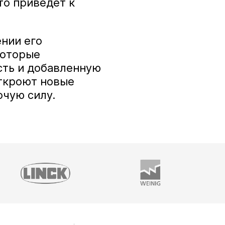
то приведёт к
нии его
которые
сть и добавленную
ткроют новые
очую силу.