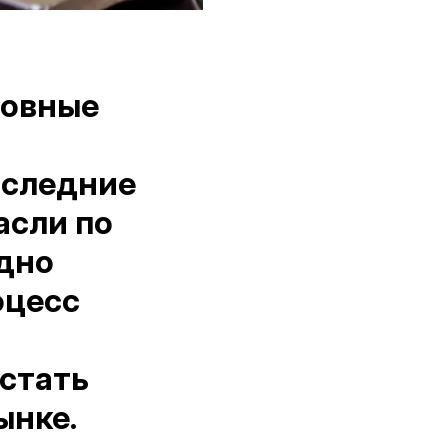
новные
оследние
асли по
здно
оцесс
стать
ынке.