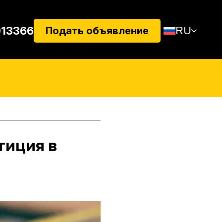
013366
RU
Подать объявление
тиция в