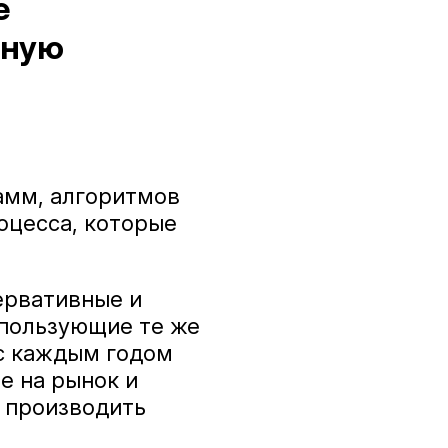
е
ьную
амм, алгоритмов
оцесса, которые
ервативные и
спользующие те же
 с каждым годом
е на рынок и
и производить