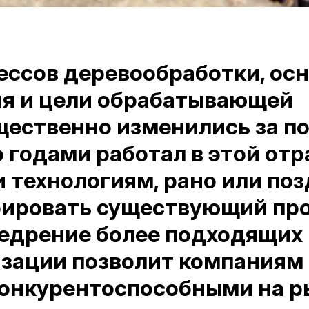
ессов деревообработки, ос
ия и цели обрабатывающей
ественно изменились за п
о годами работал в этой отр
 технологиям, рано или по
рировать существующий пр
недрение более подходящих
зации позволит компаниям 
конкурентоспособными на р