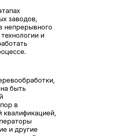
этапах
ых заводов,
в непрерывного
 технологии и
работать
оцессе.
еревообработки,
жна быть
й
пор в
 квалификацией,
операторы
ие и другие